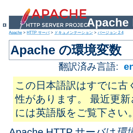
Apach
Apache
>
HTTP サーバ
>
ドキュメンテーション
>
バージョン 2.4
Apache の環境変数
翻訳済み言語:
e
この日本語訳はすでに古
性があります。 最近更
には英語版をご覧下さい
Apache HTTP サーバは
環