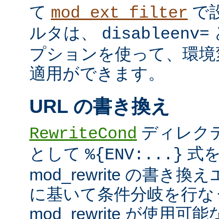
て
で
mod_ext_filter
ルタは、
disableenv=
プションを使って、環境
適用ができます。
URL の書き換え
ディレク
RewriteCond
として
式を
%{ENV:...}
mod_rewrite の書
に基いて条件分岐を行な
mod_rewrite が使用