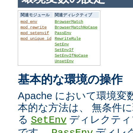
関連モジュール
関連ディレクティブ
mod_env
BrowserMatch
mod_rewrite
BrowserMatchNoCase
mod_setenvif
PassEnv
mod_unique_id
RewriteRule
SetEnv
SetEnvIf
SetEnvIfNoCase
UnsetEnv
基本的な環境の操作
Apache において環境
本的な方法は、 無条件
る
ディレクティ
SetEnv
です。
ディレ
PassEnv