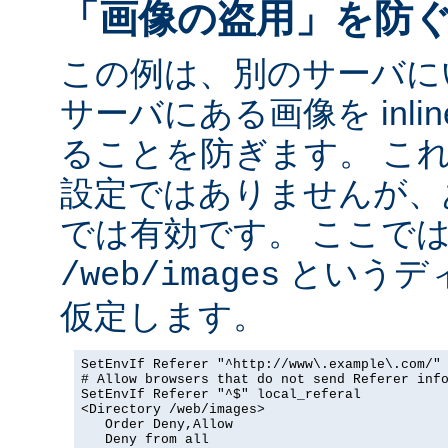
「画像の盗用」を防
この例は、別のサーバに
サーバにある画像を inli
ることを防ぎます。 こ
設定ではありませんが、
では有効です。 ここで
というデ
/web/images
仮定します。
SetEnvIf Referer "^http://www\.example\.com/" 
# Allow browsers that do not send Referer info
SetEnvIf Referer "^$" local_referal

<Directory /web/images>

   Order Deny,Allow

   Deny from all
