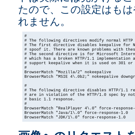
たので、この設定はもは
れません。
#

# The following directives modify normal HTTP 
# The first directive disables keepalive for N
# spoof it. There are known problems with thes
# The second directive is for Microsoft Intern
# which has a broken HTTP/1.1 implementation a
# support keepalive when it is used on 301 or 
#

BrowserMatch "Mozilla/2" nokeepalive

BrowserMatch "MSIE 4\.0b2;" nokeepalive downgr
#

# The following directive disables HTTP/1.1 re
# are in violation of the HTTP/1.0 spec by not
# basic 1.1 response.

#

BrowserMatch "RealPlayer 4\.0" force-response-
BrowserMatch "Java/1\.0" force-response-1.0

BrowserMatch "JDK/1\.0" force-response-1.0