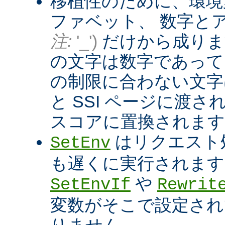
移植性のために、環境
ファベット、 数字と
注:
'_')
だけから成りま
の文字は数字であって
の制限に合わない文字は
と SSI ページに渡
スコアに置換されます
はリクエスト
SetEnv
も遅くに実行されます
や
SetEnvIf
Rewrit
変数がそこで設定され
りません。